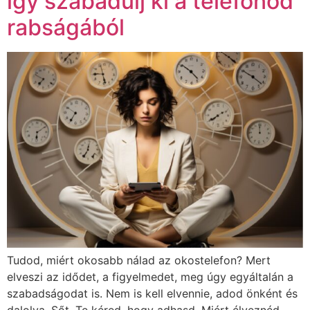
így szabadulj ki a telefonod
rabságából
Tudod, miért okosabb nálad az okostelefon? Mert
elveszi az idődet, a figyelmedet, meg úgy egyáltalán a
szabadságodat is. Nem is kell elvennie, adod önként és