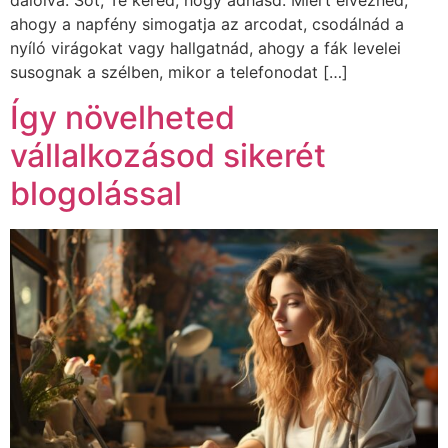
dalolva. Sőt, Te kéred, hogy adhasd. Miért élveznéd,
ahogy a napfény simogatja az arcodat, csodálnád a
nyíló virágokat vagy hallgatnád, ahogy a fák levelei
susognak a szélben, mikor a telefonodat […]
Így növelheted
vállalkozásod sikerét
blogolással