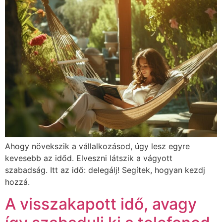
Ahogy növekszik a vállalkozásod, úgy lesz egyre
kevesebb az időd. Elveszni látszik a vágyott
szabadság. Itt az idő: delegálj! Segítek, hogyan kezdj
hozzá.
A visszakapott idő, avagy